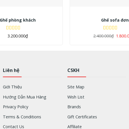
+
Ghế phòng khách
Ghế sofa đơn
Được xếp
Được xếp
3.200.000
₫
2.400.000
₫
1.800.
hạng
5.00
5
hạng
5.00
5
sao
sao
Liên hệ
CSKH
Giới Thiệu
Site Map
Hướng Dẫn Mua Hàng
Wish List
Privacy Policy
Brands
Terms & Conditions
Gift Certificates
Contact Us
Affiliate