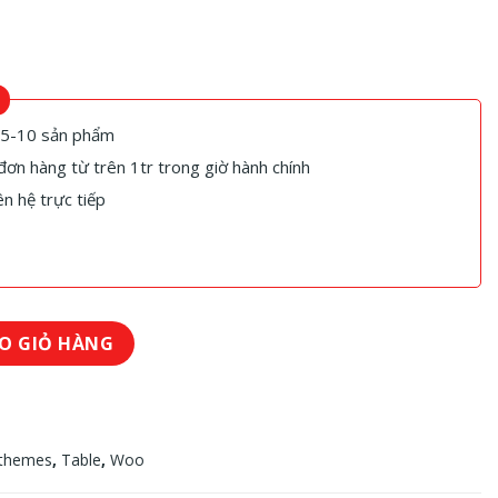
ừ 5-10 sản phẩm
ơn hàng từ trên 1tr trong giờ hành chính
ên hệ trực tiếp
O GIỎ HÀNG
athemes
,
Table
,
Woo