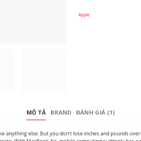
Apple
MÔ TẢ
BRAND
ĐÁNH GIÁ (1)
ike anything else. But you don’t lose inches and pounds overn
design. With MacBook Air, mobile computing suddenly has a 