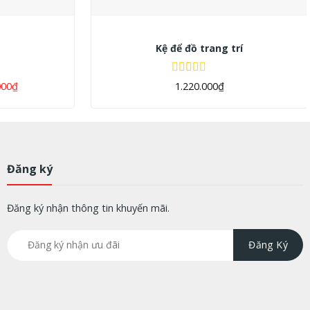
+
Kệ để đồ trang trí
Được xếp
000
₫
1.220.000
₫
hạng
5.00
5
sao
Đăng ký
Đăng ký nhận thông tin khuyến mãi.