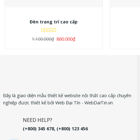
+
+
Đèn trang trí cao cấp
Được xếp
1.100.000
₫
860.000
₫
hạng
5.00
5
sao
Đây là giao diện mẫu thiết kế website nội thất cao cấp chuyên
nghiệp được thiết kế bởi Web Đại Tín - WebDaiTin.vn
NEED HELP?
(+800) 345 678, (+800) 123 456