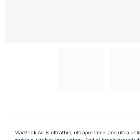
MacBook Air is ultrathin, ultraportable, and ultra unl
multiple wireless innovations. And of breakthrough 