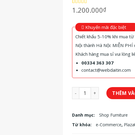
1.200.000
₫
5.00
1
trên 5
dựa trên
đánh giá
Khuyến mãi đặc biệt
Chiết khấu 5-10% khi mua t
Nội thành Hà Nội: MIỄN PHÍ đ
Khách hàng mua sỉ vui lòng li
00334 363 307
contact@webdaitin.com
Ghế bàn làm việc số lượng
THÊM VÀ
Danh mục:
Shop Furniture
Từ khóa:
e-Commerce
,
Plaz