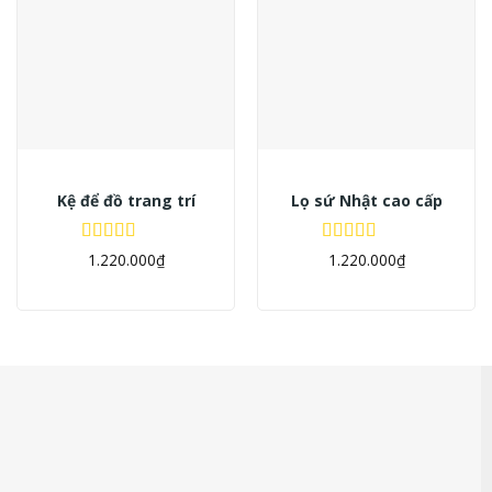
Kệ để đồ trang trí
Lọ sứ Nhật cao cấp
Được xếp
Được xếp
1.220.000
₫
1.220.000
₫
hạng
5.00
5
hạng
5.00
5
sao
sao