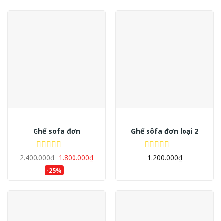
Ghế sofa đơn
Ghế sôfa đơn loại 2
Được xếp
Được xếp
2.400.000
₫
1.800.000
₫
1.200.000
₫
hạng
5.00
5
hạng
5.00
5
-25%
sao
sao