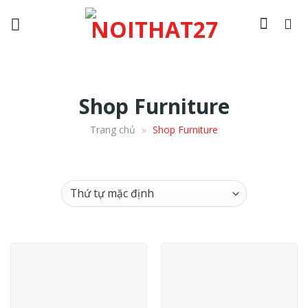
Skip
to
content
Shop Furniture
»
Trang chủ
Shop Furniture
On sale
(4)