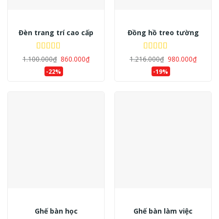
Xanh lá cây
(0)
Cam
(0)
Đèn trang trí cao cấp
Đồng hồ treo tường
Đỏ
(0)
Được xếp
Được xếp
1.100.000
₫
860.000
₫
1.216.000
₫
980.000
₫
Violet
(0)
hạng
5.00
5
hạng
5.00
5
-22%
-19%
sao
sao
Trắng
(0)
Ghế bàn học
Ghế bàn làm việc