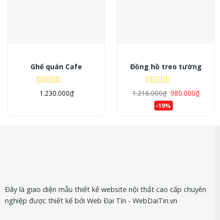
Ghế quán Cafe
Đồng hồ treo tường
Được xếp
Được xếp
1.230.000
₫
1.216.000
₫
980.000
₫
hạng
5.00
5
hạng
5.00
5
-19%
sao
sao
Đây là giao diện mẫu thiết kế website nội thất cao cấp chuyên
nghiệp được thiết kế bởi Web Đại Tín - WebDaiTin.vn