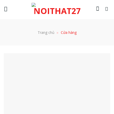
Skip
to
content
»
Trang chủ
Cửa hàng