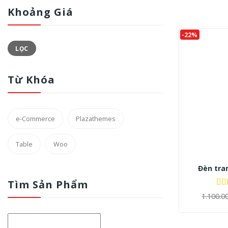
Khoảng Giá
-22%
Giá
Giá
LỌC
thấp
cao
nhất
nhất
On sal
Từ Khóa
e-Commerce
Plazathemes
Danh mụ
Table
Woo
+
Đèn tran
Tìm Sản Phẩm
Sản phẩm
Đư
1.100.0
hạ
Đen
(1
sao
Xanh
(