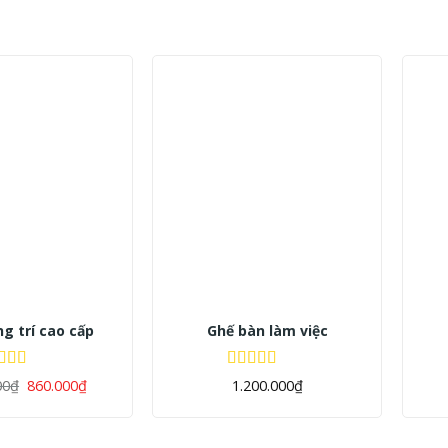
e
(4)
c sản phẩm
+
+
g trí cao cấp
Ghế bàn làm việc
 color
ợc xếp
Được xếp
00
₫
860.000
₫
1.200.000
₫
ng
5.00
5
hạng
5.00
5
)
sao
0)