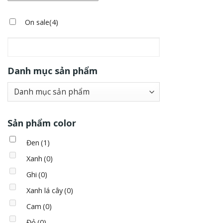
Ghi
(0
On sale
(4)
Xanh l
Cam
(
Đỏ
(0)
Danh mục sản phẩm
Violet
Trắng
Sản phẩm color
Đen
(1)
Xanh
(0)
Ghi
(0)
Xanh lá cây
(0)
Cam
(0)
Đỏ
(0)