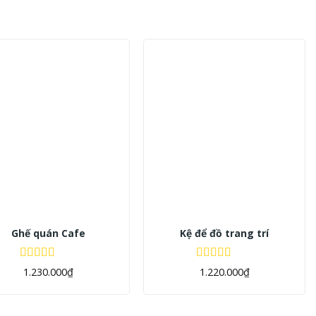
+
Ghế quán Cafe
Kệ để đồ trang trí
Được xếp
Được xếp
1.230.000
₫
1.220.000
₫
hạng
5.00
5
hạng
5.00
5
sao
sao