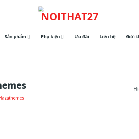
Sản phẩm
Phụ kiện
Ưu đãi
Liên hệ
Giới t
hemes
Hi
Plazathemes