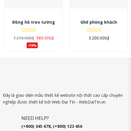
Đồng hồ treo tường
Ghế phòng khách
Được xếp
Được xếp
1.216.000
₫
980.000
₫
3.200.000
₫
hạng
5.00
5
hạng
5.00
5
-19%
sao
sao
Đây là giao diện mẫu thiết kế website nội thất cao cấp chuyên
nghiệp được thiết kế bởi Web Đại Tín - WebDaiTin.vn
NEED HELP?
(+800) 345 678, (+800) 123 456