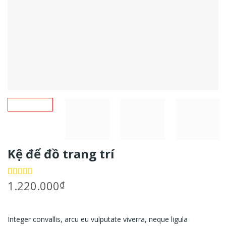
Kệ để đồ trang trí
1.220.000
₫
5.00
1
trên 5
dựa trên
đánh giá
Integer convallis, arcu eu vulputate viverra, neque ligula